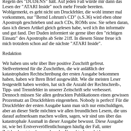
Regeln des "DUDENS" hält. Auf jeden Fall würde mir dann das
Lesen der "ATARI Inside" noch mehr Freude bereiten.
Wohlgemerkt, es geht nicht um Druckfehler, die wohl immer mal
vorkommen, nur "Bernd Lohrum's CD" (s.S.36) wird eben ohne
Apostroph geschrieben und auch CDs, ROMs usw. Sie sehen daran,
dass ich diesen Artikel gleich gelesen habe, weil ich ihn informativ
und gut fand. Der Duden informiert sie gerne über den "richtigen
Einsatz" des Apostrophs ab Seite 21ff. In diesem Sinne freue ich
mich trotzdem schon auf die nächste "ATARI Inside".
Redaktion
Wir haben uns sehr über Ihre positive Zuschrift gefreut.
Stellvertretend für die Zuschriften, die wir anläßlich der
katastrophalen Rechtschreibung der ersten Ausgabe bekommen
haben, haben wir Ihren Brief ausgewählt. Wie die meisten Leser
festgestellt haben werden, hat sich die Anzahl der Rechtschreib-,
Tipp- und Trennfehler in unserer Zeitschrift sehr verbessert.
Dennoch müssen Sie allen gedruckten Publikationen einen gewissen
Prozentsatz an Druckfehlern eingestehen. Nobody is perfect! Für die
Druckfehler der ersten Ausgabe kann man sich nur entschuldigen,
aber an dieser Stelle möchten wir allen freundlichen Lesern, die uns
darauf aufmerksam machen wollen, sagen, wir sind uns über das
katastrophale Ausmaß in dieser Ausgabe bewusst. Diese Ausgabe
ist, wie bei Erstververöffentlichungen häufig der Fall, unter