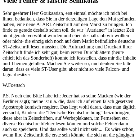
Viele Fehler & falsche Semikolas
Sehr geehrter Herr Goukassian, erst einmal möchte ich mich bei
Ihnen bedanken, dass Sie in der derzeitigen Lage den Mut gefunden
haben, eine neue ATARI-Zeitschrift auf den Markt zu bringen. Ich
finde es gerade deshalb schon toll, da wir "Atarianer" in letzter Zeit
nicht gerade verwöhnt wurden und eben deshalb- ob wir wollten
oder nicht- die einzig sich noch auf dem Markt befindliche deutsche
ST-Zeitschrift lesen mussten. Die Aufmachung und Druckart Ihrer
Zeitschrift finde ich sehr gut, beim ersten Durchblättern (heute
erhielt ich das Sonderheft) konnte ich feststellen, dass mir die Inhalte
und Themen gefallen. Machen Sie weiter so, und denken Sie bitte
daran, dass es viele ST-User gibt, aber nicht so viele Falcon- und
Jaguarbesitzer...
W.Foertsch
P.S. Noch eine Bitte habe ich: Jeder hat so seine Macken (wie der
Berliner sagt); meine ist u.a. die, dass ich auf einen falsch gesetzten
Apostroph komisch reagiere. Das liegt wohl daran, dass man täglich
versucht, Kindern die "Deutsche Rechtschreibung" beizubringen,
diese aber in Zeitschriften, auf Werbeplakaten, im Fernsehen etc.
diverse Rechtschreibfehler lesen können und solche Fehler dann
auch so speichern. Und das sollte wohl nicht sein.... Es wäre schön,
wenn Ihre Zeitschrift die erste sein könnte, die sich an die gängigen