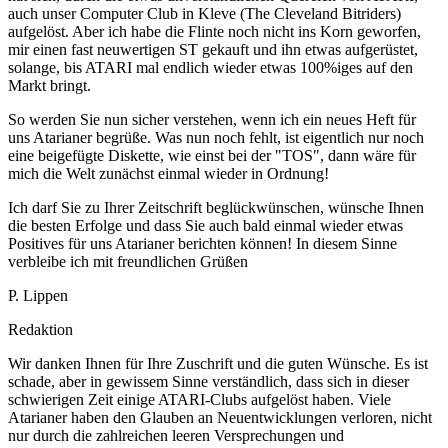
auch unser Computer Club in Kleve (The Cleveland Bitriders)
aufgelöst. Aber ich habe die Flinte noch nicht ins Korn geworfen,
mir einen fast neuwertigen ST gekauft und ihn etwas aufgerüstet,
solange, bis ATARI mal endlich wieder etwas 100%iges auf den
Markt bringt.
So werden Sie nun sicher verstehen, wenn ich ein neues Heft für
uns Atarianer begrüße. Was nun noch fehlt, ist eigentlich nur noch
eine beigefügte Diskette, wie einst bei der "TOS", dann wäre für
mich die Welt zunächst einmal wieder in Ordnung!
Ich darf Sie zu Ihrer Zeitschrift beglückwünschen, wünsche Ihnen
die besten Erfolge und dass Sie auch bald einmal wieder etwas
Positives für uns Atarianer berichten können! In diesem Sinne
verbleibe ich mit freundlichen Grüßen
P. Lippen
Redaktion
Wir danken Ihnen für Ihre Zuschrift und die guten Wünsche. Es ist
schade, aber in gewissem Sinne verständlich, dass sich in dieser
schwierigen Zeit einige ATARI-Clubs aufgelöst haben. Viele
Atarianer haben den Glauben an Neuentwicklungen verloren, nicht
nur durch die zahlreichen leeren Versprechungen und