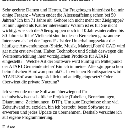
Sehr geehrte Damen und Herren, Ihr Fragebogen hinterlässt bei mir
einige Fragen: - Warum endet die Altersstaffelung schon bei 50
Jahren? Ich bin 71 Jahre alt. Gehöre ich nicht mehr zur Zielgruppe?
Ist nur Jugend als Käufer interessant? Warum ist es für Sie nicht
wichtig, wie sich die Altersgruppen noch in 10 Jahresintervallen bis
80 Jahre staffeln? Vielleicht sind in diesen Bereichen ganz andere
Interessen als bei der Jugend? - Ist der Unterhaltungssektor die
häufigste Anwendungsart (Spiele, Musik, Malerei,Foto)? CAD wird
gar nicht erst erwähnt. Haben Technobox und Scilab deswegen die
Weiterentwicklung ihrer vorzüglichen Produkte für ATARI
eingestellt? - Welche Art der Software wird künftig im Mittelpunkt
der ATARI-Gemeinde stehe? Bin ich in meiner Altersgruppe schon
beim falschen Hardwareprodukt? - In welchen Berufssparten wird
ATARI-Software hauptsächlich und anteilig eingesetzt? Oder
überwiegt die private Nutzung?
Ich verwende meine Software überwiegend für
technisch/wissenschaftliche Projekte (Tabellen, Berechnungen,
Diagramme, Zeichnungen, DTP). Um gute Ergebnisse ohne viel
Zeitaufwand zu erzielen, bin ich bestrebt, beste Software zu
erwerben und jedes Update zu übernehmen. Deshalb verzichte ich
auf eigene Programmierung.
F. Awe