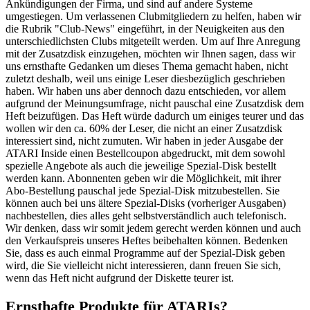
Ankündigungen der Firma, und sind auf andere Systeme
umgestiegen. Um verlassenen Clubmitgliedern zu helfen, haben wir
die Rubrik "Club-News" eingeführt, in der Neuigkeiten aus den
unterschiedlichsten Clubs mitgeteilt werden. Um auf Ihre Anregung
mit der Zusatzdisk einzugehen, möchten wir Ihnen sagen, dass wir
uns ernsthafte Gedanken um dieses Thema gemacht haben, nicht
zuletzt deshalb, weil uns einige Leser diesbezüglich geschrieben
haben. Wir haben uns aber dennoch dazu entschieden, vor allem
aufgrund der Meinungsumfrage, nicht pauschal eine Zusatzdisk dem
Heft beizufügen. Das Heft würde dadurch um einiges teurer und das
wollen wir den ca. 60% der Leser, die nicht an einer Zusatzdisk
interessiert sind, nicht zumuten. Wir haben in jeder Ausgabe der
ATARI Inside einen Bestellcoupon abgedruckt, mit dem sowohl
spezielle Angebote als auch die jeweilige Spezial-Disk bestellt
werden kann. Abonnenten geben wir die Möglichkeit, mit ihrer
Abo-Bestellung pauschal jede Spezial-Disk mitzubestellen. Sie
können auch bei uns ältere Spezial-Disks (vorheriger Ausgaben)
nachbestellen, dies alles geht selbstverständlich auch telefonisch.
Wir denken, dass wir somit jedem gerecht werden können und auch
den Verkaufspreis unseres Heftes beibehalten können. Bedenken
Sie, dass es auch einmal Programme auf der Spezial-Disk geben
wird, die Sie vielleicht nicht interessieren, dann freuen Sie sich,
wenn das Heft nicht aufgrund der Diskette teurer ist.
Ernsthafte Produkte für ATARIs?