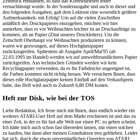
Zeitdruck entstanden, so dass das Korrekturlesen leider
vernachlässigt wurde. In der Sonderausgabe und auch in dieser und
den folgenden Ausgaben, galt dem Lektorat eine wesentlich größere
Aufmerksamkeit- mit Erfolg! Um auf die vielen Zuschriften
anläßlich des Druckpapieres einzugehen, möchten wir hier
anmerken, dass es vor Weihnachten leichter ist an Druckaufträge zu
kommen, als an Papier (Zitat unseres Druckleiters). Um die
Zeitschrift Oberhaupt vor Weihnachten produzieren zu können,
waren wir gezwungen, auf dieses Hochglanzpapier
zurückzugreifen. Spätestens ab Ausgabe April/Mai'95 (ab
22.03.1995 im Handel) werden wir auf umweltfreundlicheres Papier
zurückgreifen. Aus technischen Gründen werden wir kein
Recyclingpapier verwenden, da es für Farbdrucke ungeeignet ist,
die Farben kommen nicht richtig heraus. Wir versichern Ihnen, dass
dieses edle Hochglanzpapier keinen Einfluß auf den Verkaufspreis
hatte, das Heft wird auch in Zukunft 6,80 DM kosten.
Heft zur Disk, wie bei der TOS
Liebe Redaktion, Ich freue mich mit Ihnen, dass endlich wieder ein
weiteres ATARI-User Heft auf dem Markt erschienen ist und das zu
einer Zeit, in der es für fast alle Welt nur einen PC zu geben scheint.
Ich hätte mich auch schon fast überreden lassen, mir einen solchen
zu kaufen, bin dann aber meinen Grundsätzen treu geblieben. Leider
hat sich, durch die etwas unverständlichen Querelen von ATARI,