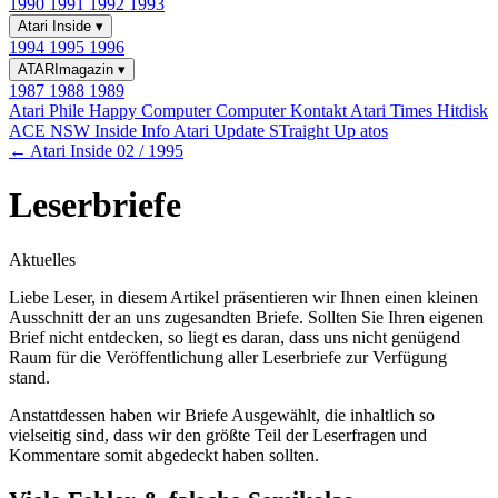
1990
1991
1992
1993
Atari Inside
▾
1994
1995
1996
ATARImagazin
▾
1987
1988
1989
Atari Phile
Happy Computer
Computer Kontakt
Atari Times
Hitdisk
ACE NSW Inside Info
Atari Update
STraight Up
atos
← Atari Inside 02 / 1995
Leserbriefe
Aktuelles
Liebe Leser, in diesem Artikel präsentieren wir Ihnen einen kleinen
Ausschnitt der an uns zugesandten Briefe. Sollten Sie Ihren eigenen
Brief nicht entdecken, so liegt es daran, dass uns nicht genügend
Raum für die Veröffentlichung aller Leserbriefe zur Verfügung
stand.
Anstattdessen haben wir Briefe Ausgewählt, die inhaltlich so
vielseitig sind, dass wir den größte Teil der Leserfragen und
Kommentare somit abgedeckt haben sollten.