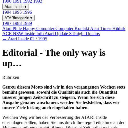
1990
1991
1992
1993
Atari Inside
▾
1994
1995
1996
ATARImagazin
▾
1987
1988
1989
Atari Phile
Happy Computer
Computer Kontakt
Atari Times
Hitdisk
ACE NSW Inside Info
Atari Update
STraight Up
atos
← Atari Inside 02 / 1995
Editorial - The only way is
up…
Rubriken
Getreu diesem Motto sind wir in den vergangenen Wochen stets
bemüht gewesen, sowohl die Qualität als auch die Quantität
unserer jungen Zeitschrift zu steigern. Wenn Sie sich diese
Ausgabe genauer anschauen, werden Sie feststellen, dass wir
unsere Ziele bislang auch eingehalten haben.
Welchen Weg wir bei der Verbesserung der ATARI-Inside
einschlagen sollten, haben Sie uns durch Ihre rege Teilnahme an der
Meinungsumfrage gezeigt. Binnen kürzester Zeit trafen mehr als