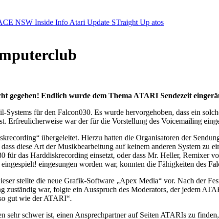
ACE NSW Inside Info
Atari Update
STraight Up
atos
mputerclub
cht gegeben! Endlich wurde dem Thema ATARI Sendezeit eingeräu
Mail-Systems für den Falcon030. Es wurde hervorgehoben, dass ein so
st. Erfreulicherweise war der für die Vorstellung des Voicemailing ei
ecording“ übergeleitet. Hierzu hatten die Organisatoren der Sendung
 dass diese Art der Musikbearbeitung auf keinem anderen System zu eine
0 für das Harddiskrecording einsetzt, oder dass Mr. Heller, Remixer 
eingespielt! eingesungen worden war, konnten die Fähigkeiten des F
ser stellte die neue Grafik-Software „Apex Media“ vor. Nach der Fest
ng zuständig war, folgte ein Ausspruch des Moderators, der jedem ATARI
uso gut wie der ATARI“.
sehr schwer ist, einen Ansprechpartner auf Seiten ATARIs zu finden, d