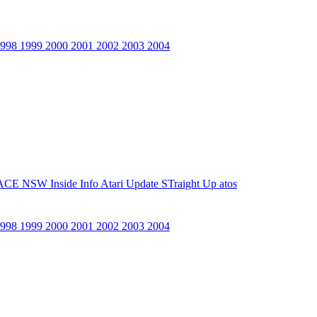
1998
1999
2000
2001
2002
2003
2004
ACE NSW Inside Info
Atari Update
STraight Up
atos
1998
1999
2000
2001
2002
2003
2004