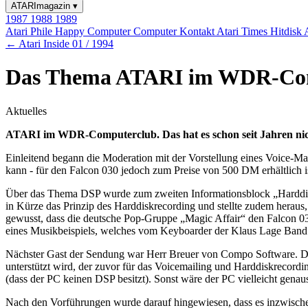
ATARImagazin
▾
1987
1988
1989
Atari Phile
Happy Computer
Computer Kontakt
Atari Times
Hitdisk
← Atari Inside 01 / 1994
Das Thema ATARI im WDR-Co
Aktuelles
ATARI im WDR-Computerclub. Das hat es schon seit Jahren ni
Einleitend begann die Moderation mit der Vorstellung eines Voice-
kann - für den Falcon 030 jedoch zum Preise von 500 DM erhältlich i
Über das Thema DSP wurde zum zweiten Informationsblock „Harddiskr
in Kürze das Prinzip des Harddiskrecording und stellte zudem heraus,
gewusst, dass die deutsche Pop-Gruppe „Magic Affair“ den Falcon 03
eines Musikbeispiels, welches vom Keyboarder der Klaus Lage Band 
Nächster Gast der Sendung war Herr Breuer von Compo Software. Die
unterstützt wird, der zuvor für das Voicemailing und Harddiskrecordi
(dass der PC keinen DSP besitzt). Sonst wäre der PC vielleicht gena
Nach den Vorführungen wurde darauf hingewiesen, dass es inzwischen 