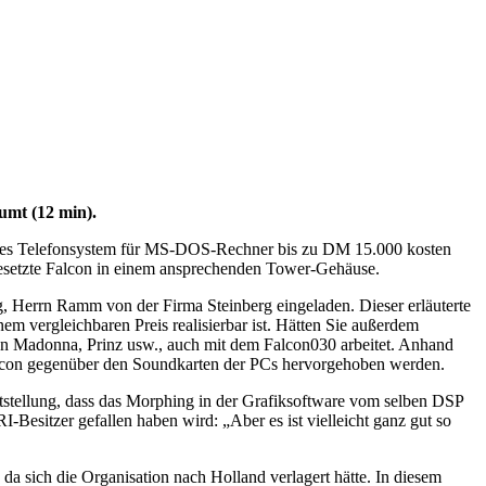
mt (12 min).
lches Telefonsystem für MS-DOS-Rechner bis zu DM 15.000 kosten
ngesetzte Falcon in einem ansprechenden Tower-Gehäuse.
, Herrn Ramm von der Firma Steinberg eingeladen. Dieser erläuterte
m vergleichbaren Preis realisierbar ist. Hätten Sie außerdem
von Madonna, Prinz usw., auch mit dem Falcon030 arbeitet. Anhand
alcon gegenüber den Soundkarten der PCs hervorgehoben werden.
stellung, dass das Morphing in der Grafiksoftware vom selben DSP
-Besitzer gefallen haben wird: „Aber es ist vielleicht ganz gut so
a sich die Organisation nach Holland verlagert hätte. In diesem