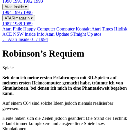
1990
1991
1992
1993
Atari Inside
▾
1994
1995
1996
ATARImagazin
▾
1987
1988
1989
Atari Phile
Happy Computer
Computer Kontakt
Atari Times
Hitdisk
ACE NSW Inside Info
Atari Update
STraight Up
atos
← Atari Inside 01 / 1994
Robinson’s Requiem
Spiele
Seit dem ich meine ersten Erfahrungen mit 3D-Spielen auf
meinem ersten Heimcomputer gemacht habe, träumte ich von
Simulationen, bei denen ich mich in eine Phantasiewelt begeben
kann.
Auf einem C64 sind solche Ideen jedoch niemals realisierbar
gewesen.
Heute haben sich die Zeiten jedoch geändert: Die Stand der Technik
erlaubt immer komplexere und ausgereiftere Spiele bzw.
Simulationen.