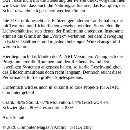
D.H., dass nicht nur die Steuerung der Person direkt vorgenommen
wird, sondern dass auch die Nahrungsaufnahme, das Kämpfen, der
Schlaf usw. einfach gesteuert werden können.
Die 3D-Grafik besteht aus Echtzeit gerenderten Landschaften, die
mit Texturen und Lichteffekten versehen werden. So werden die
Lichtverhältnisse stets denen der Entfernung angepasst. Insgesamt
erinnert die Grafik an das „Voltex“-Verfahren, bei dem Bewegung
in Echtzeit stattfindet und in jedem beliebigen Winkel ausgeführt
werden kann.
Hier liegt auch das Manko der ATARI-Versionen: Wenngleich die
Programmierer die Routinen und den Rechenaufwand den
jeweiligen Systemen angepasst haben, so ist die Geschwindigkeit
des Blldschirmaufbaus doch recht langsam. Dennoch reicht diese
Performance für den großen Spielespaß aus.
Hoffentlich wird es auch in Zukunft so tolle Projekte für ATARI-
Computer geben!
Grafik: 86% Sound: 67% Motivation: 84% Geschw.: 48%
Schwierigkeit: 80% Gesamturteil: 88%
Arne Schütt
© 2026 Computer Magazin Archiv - STCArchiv