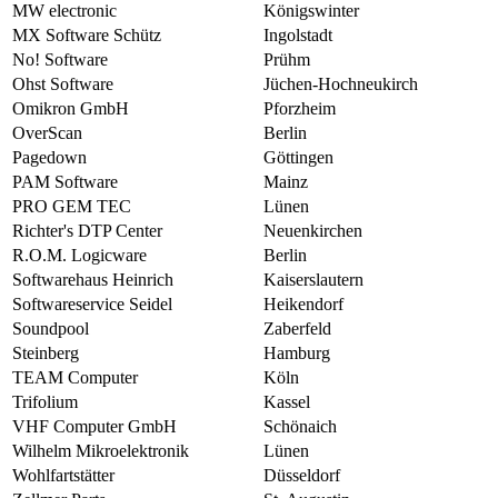
MW electronic
Königswinter
MX Software Schütz
Ingolstadt
No! Software
Prühm
Ohst Software
Jüchen-Hochneukirch
Omikron GmbH
Pforzheim
OverScan
Berlin
Pagedown
Göttingen
PAM Software
Mainz
PRO GEM TEC
Lünen
Richter's DTP Center
Neuenkirchen
R.O.M. Logicware
Berlin
Softwarehaus Heinrich
Kaiserslautern
Softwareservice Seidel
Heikendorf
Soundpool
Zaberfeld
Steinberg
Hamburg
TEAM Computer
Köln
Trifolium
Kassel
VHF Computer GmbH
Schönaich
Wilhelm Mikroelektronik
Lünen
Wohlfartstätter
Düsseldorf