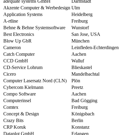
adequate systems GmbH
Darmstadt
Akzente Computer & Werbedesign
Ulm
Application Systems
Heidelberg
A-rtline
Freiburg
Behne & Behne Systemsoftware
Wunstorf
Best Electronics
San Jose, USA
Blow Up GbR
München
Cameron
Leinfleden-Echterdingen
Catch Computer
Aachen
CCD GmbH
Walluf
CD-Service Lohrum
Blieskastel
Cicero
Mandelbachtal
Computer Lasersatz Nord (CLN)
Plön
Cybercom Kielrnann
Preetz
Compo Software
Aachen
Computerinsel
Bad Gögging
Comtex
Freiburg
Concept & Design
Königsbach
Crazy Bits
Berlin
CRP Koruk
Konstanz
Dataplot GmbH
Erlangen