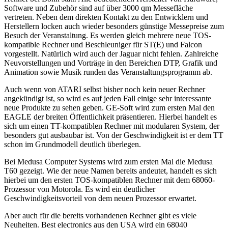
Software und Zubehör sind auf über 3000 qm Messefläche
vertreten. Neben dem direkten Kontakt zu den Entwicklern und
Herstellern locken auch wieder besonders günstige Messepreise zum
Besuch der Veranstaltung. Es werden gleich mehrere neue TOS-
kompatible Rechner und Beschleuniger für ST(E) und Falcon
vorgestellt. Natürlich wird auch der Jaguar nicht fehlen. Zahlreiche
Neuvorstellungen und Vorträge in den Bereichen DTP, Grafik und
Animation sowie Musik runden das Veranstaltungsprogramm ab.
Auch wenn von ATARI selbst bisher noch kein neuer Rechner
angekündigt ist, so wird es auf jeden Fall einige sehr interessante
neue Produkte zu sehen geben. GE-Soft wird zum ersten Mal den
EAGLE der breiten Öffentlichkeit präsentieren. Hierbei handelt es
sich um einen TT-kompatiblen Rechner mit modularen System, der
besonders gut ausbaubar ist. Von der Geschwindigkeit ist er dem TT
schon im Grundmodell deutlich überlegen.
Bei Medusa Computer Systems wird zum ersten Mal die Medusa
T60 gezeigt. Wie der neue Namen bereits andeutet, handelt es sich
hierbei um den ersten TOS-kompatiblen Rechner mit dem 68060-
Prozessor von Motorola. Es wird ein deutlicher
Geschwindigkeitsvorteil von dem neuen Prozessor erwartet.
Aber auch für die bereits vorhandenen Rechner gibt es viele
Neuheiten. Best electronics aus den USA wird ein 68040