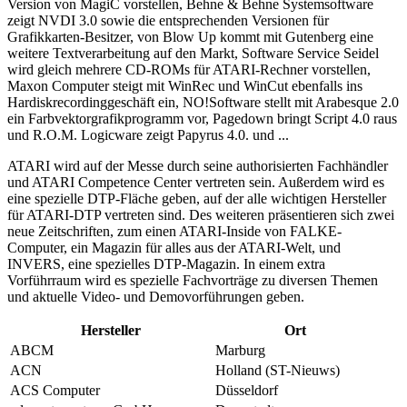
Version von MagiC vorstellen, Behne & Behne Systemsoftware
zeigt NVDI 3.0 sowie die entsprechenden Versionen für
Grafikkarten-Besitzer, von Blow Up kommt mit Gutenberg eine
weitere Textverarbeitung auf den Markt, Software Service Seidel
wird gleich mehrere CD-ROMs für ATARI-Rechner vorstellen,
Maxon Computer steigt mit WinRec und WinCut ebenfalls ins
Hardiskrecordinggeschäft ein, NO!Software stellt mit Arabesque 2.0
ein Farbvektorgrafikprogramm vor, Pagedown bringt Script 4.0 raus
und R.O.M. Logicware zeigt Papyrus 4.0. und ...
ATARI wird auf der Messe durch seine authorisierten Fachhändler
und ATARI Competence Center vertreten sein. Außerdem wird es
eine spezielle DTP-Fläche geben, auf der alle wichtigen Hersteller
für ATARI-DTP vertreten sind. Des weiteren präsentieren sich zwei
neue Zeitschriften, zum einen ATARI-Inside von FALKE-
Computer, ein Magazin für alles aus der ATARI-Welt, und
INVERS, eine spezielles DTP-Magazin. In einem extra
Vorführraum wird es spezielle Fachvorträge zu diversen Themen
und aktuelle Video- und Demovorführungen geben.
Hersteller
Ort
ABCM
Marburg
ACN
Holland (ST-Nieuws)
ACS Computer
Düsseldorf