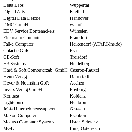
Delta Labs
Wuppertal
Digital Arts
Krefeld
Digital Data Deicke
Hannover
DMC GmbH
walluf
EDV-Service Bontenackels
Würselen
Eickmann Computer
Frankfurt
Falke Computer
Heikendorf (ATARI-Inside)
Galactic GbR
Essen
GE-Soft
Troisdorf
H3 Systems
Heidelberg
Hard & Soft Computerzab. GmbH
Castrop-Rauxel
Heim Verlag
Darmstadt
Heyer & Neumänn GbR
Aachen
Invers Verlag GmbH
Freiburg
Kontrast
Koblenz
Lightdouse
Heilbronn
Jobis Unternehmenssupport
Grassau
Maxon Computer
Eschborn
Medusa Computer Systems
Uster, Schweiz
MGL
Linz, Österreich