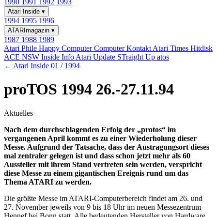
1990
1991
1992
1993
Atari Inside
▾
1994
1995
1996
ATARImagazin
▾
1987
1988
1989
Atari Phile
Happy Computer
Computer Kontakt
Atari Times
Hitdisk
ACE NSW Inside Info
Atari Update
STraight Up
atos
← Atari Inside 01 / 1994
proTOS 1994 26.-27.11.94
Aktuelles
Nach dem durchschlagenden Erfolg der „protos“ im
vergangenen April kommt es zu einer Wiederholung dieser
Messe. Aufgrund der Tatsache, dass der Austragungsort dieses
mal zentraler gelegen ist und dass schon jetzt mehr als 60
Aussteller mit ihrem Stand vertreten sein werden, verspricht
diese Messe zu einem gigantischen Ereignis rund um das
Thema ATARI zu werden.
Die größte Messe im ATARI-Computerbereich findet am 26. und
27. November jeweils von 9 bis 18 Uhr im neuen Messezentrum
Hennef bei Bonn statt. Alle bedeutenden Hersteller von Hardware,