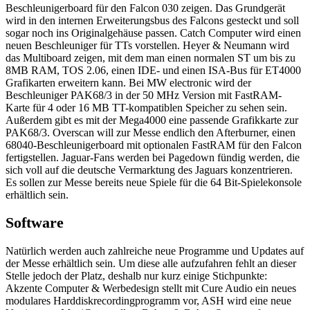
Beschleunigerboard für den Falcon 030 zeigen. Das Grundgerät
wird in den internen Erweiterungsbus des Falcons gesteckt und soll
sogar noch ins Originalgehäuse passen. Catch Computer wird einen
neuen Beschleuniger für TTs vorstellen. Heyer & Neumann wird
das Multiboard zeigen, mit dem man einen normalen ST um bis zu
8MB RAM, TOS 2.06, einen IDE- und einen ISA-Bus für ET4000
Grafikarten erweitern kann. Bei MW electronic wird der
Beschleuniger PAK68/3 in der 50 MHz Version mit FastRAM-
Karte für 4 oder 16 MB TT-kompatiblen Speicher zu sehen sein.
Außerdem gibt es mit der Mega4000 eine passende Grafikkarte zur
PAK68/3. Overscan will zur Messe endlich den Afterburner, einen
68040-Beschleunigerboard mit optionalen FastRAM für den Falcon
fertigstellen. Jaguar-Fans werden bei Pagedown fündig werden, die
sich voll auf die deutsche Vermarktung des Jaguars konzentrieren.
Es sollen zur Messe bereits neue Spiele für die 64 Bit-Spielekonsole
erhältlich sein.
Software
Natürlich werden auch zahlreiche neue Programme und Updates auf
der Messe erhältlich sein. Um diese alle aufzufahren fehlt an dieser
Stelle jedoch der Platz, deshalb nur kurz einige Stichpunkte:
Akzente Computer & Werbedesign stellt mit Cure Audio ein neues
modulares Harddiskrecordingprogramm vor, ASH wird eine neue